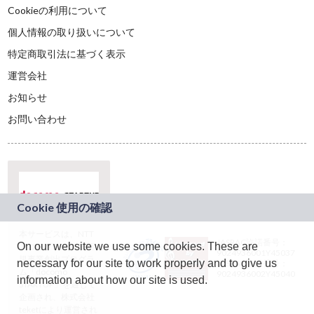
Cookieの利用について
個人情報の取り扱いについて
特定商取引法に基づく表示
運営会社
お知らせ
お問い合わせ
本サービスは、NTT
JASRAC許諾番号：
On our website we use some cookies. These are
ドコモグループの新
9024936001Y45037
規事業創出プログラ
necessary for our site to work properly and to give us
JASRAC許諾番号：
ム「docomo
9024936002Y45040
information about how our site is used.
STARTUP」を通じて
企画され、株式会社
teketにより運営され