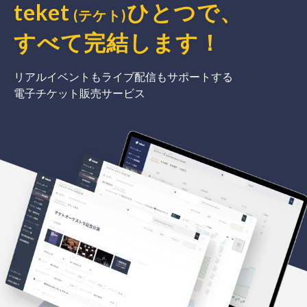
teket
ひとつで、
(テケト)
すべて完結
します
！
リアルイベントもライブ配信もサポートする
電子チケット販売サービス