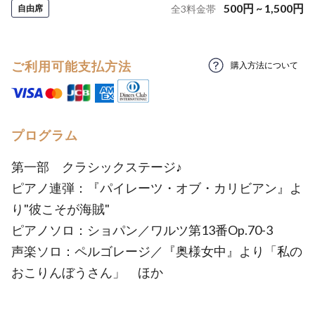
500
円
~
1,500
円
自由席
全
3
料金帯
ご利用可能支払方法
購入方法について
プログラム
第一部 クラシックステージ♪
ピアノ連弾：『パイレーツ・オブ・カリビアン』よ
り"彼こそが海賊"
ピアノソロ：ショパン／ワルツ第13番Op.70-3
声楽ソロ：ペルゴレージ／『奥様女中』より「私の
おこりんぼうさん」 ほか