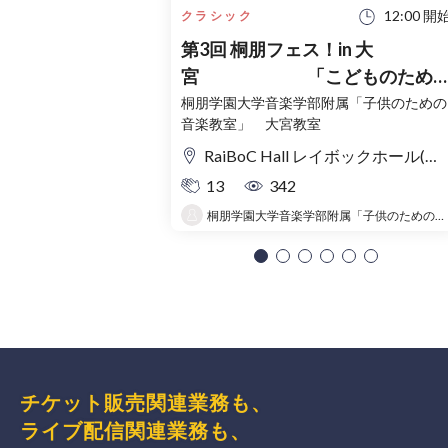
12:00 開
クラシック
第3回 桐朋フェス！in 大
宮 「こどものため
コンサート」〜出かけよう！音
桐朋学園大学音楽学部附属「子供のための
音楽教室」 大宮教室
の旅〜
RaiBoC Hall レイボックホール(市民会館おおみや) 5F リハーサルルーム・レクリエーションルーム
13
342
桐朋学園大学音楽学部附属「子供のための音楽教室 」大宮教室
チケット販売関連業務も、
ライブ配信関連業務も、