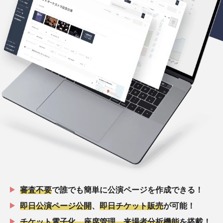
審査不要
で誰でも簡単に公演ページを作成できる！
即日公演ページ公開
、
即日チケット販売
が可能！
チケット電子化、座席管理、来場者分析機能
を搭載！