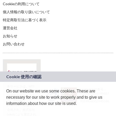
Cookieの利用について
個人情報の取り扱いについて
特定商取引法に基づく表示
運営会社
お知らせ
お問い合わせ
本サービスは、NTT
JASRAC許諾番号：
On our website we use some cookies. These are
ドコモグループの新
9024936001Y45037
規事業創出プログラ
necessary for our site to work properly and to give us
JASRAC許諾番号：
ム「docomo
9024936002Y45040
information about how our site is used.
STARTUP」を通じて
企画され、株式会社
teketにより運営され