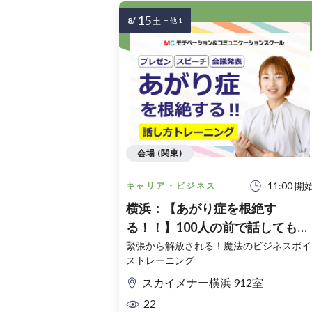
15
8/
土
+ 他 1
会場 (関東)
11:00 開
キャリア・ビジネス
横浜：【あがり症を根絶す
る！！】100人の前で話してもま
ったく緊張しない「話し方」実
緊張から解放される！魔法のビジネスボイ
ストレーニング
セミナー
スカイメナー横浜 912室
22