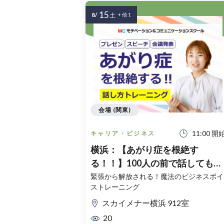
15
8/
土
+ 他 1
会場 (関東)
11:00 開
キャリア・ビジネス
横浜：【あがり症を根絶す
る！！】100人の前で話してもま
ったく緊張しない「話し方」実
緊張から解放される！魔法のビジネスボイ
ストレーニング
セミナー
スカイメナー横浜 912室
20