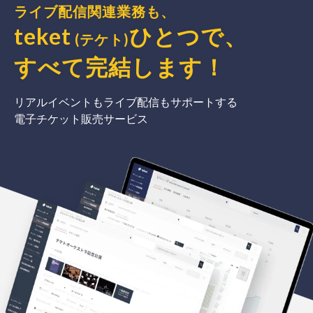
ライブ配信関連業務も、
teket
ひとつで、
(テケト)
すべて完結
します
！
リアルイベントもライブ配信もサポートする
電子チケット販売サービス