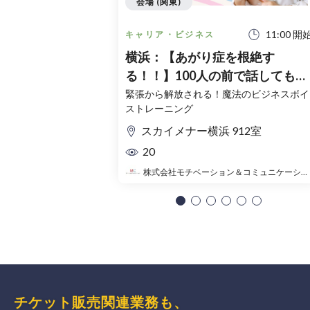
会場 (関東)
11:00 開
キャリア・ビジネス
横浜：【あがり症を根絶す
る！！】100人の前で話してもま
ったく緊張しない「話し方」実
緊張から解放される！魔法のビジネスボイ
ストレーニング
セミナー
スカイメナー横浜 912室
20
株式会社モチベーション＆コミュニケーション
チケット販売関連業務も、