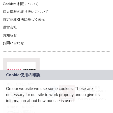
Cookieの利用について
個人情報の取り扱いについて
特定商取引法に基づく表示
運営会社
お知らせ
お問い合わせ
本サービスは、NTT
JASRAC許諾番号：
On our website we use some cookies. These are
ドコモグループの新
9024936001Y45037
規事業創出プログラ
necessary for our site to work properly and to give us
JASRAC許諾番号：
ム「docomo
9024936002Y45040
information about how our site is used.
STARTUP」を通じて
企画され、株式会社
teketにより運営され