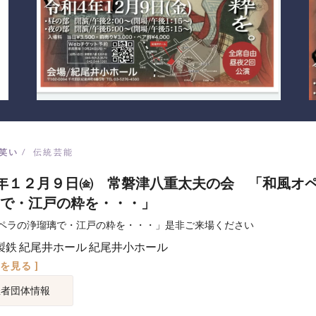
笑い
伝統芸能
年１２月９日㈮ 常磐津八重太夫の会 「和風オ
で・江戸の粋を・・・」
ペラの浄瑠璃で・江戸の粋を・・・」是非ご来場ください
製鉄 紀尾井ホール 紀尾井小ホール
図を見る ]
催者団体情報