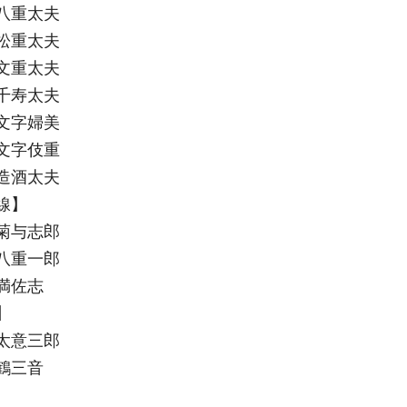
八重太夫
重太夫
重太夫
寿太夫
字婦美
字伎重
酒太夫
線】
与志郎
重一郎
佐志
】
太意三郎
鶴三音