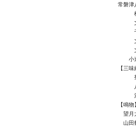
常磐津
松
文
千
文
文
小造
【三味
菊
八
満
【鳴物
望月
山田