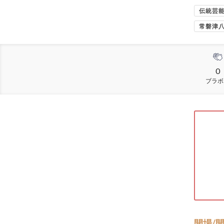
伝統芸
常磐津
0
ブラボ
開場/