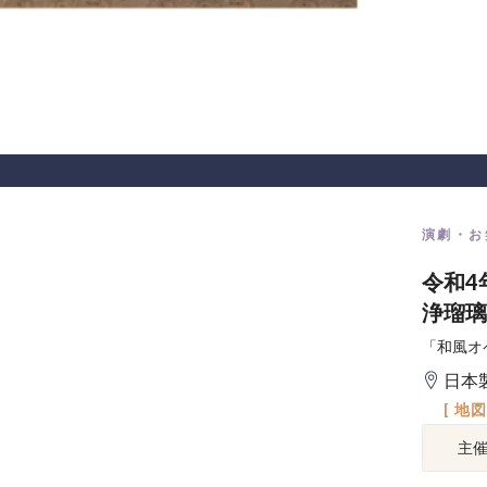
演劇・お
令和4
浄瑠璃
「和風オ
日本
[ 地
主