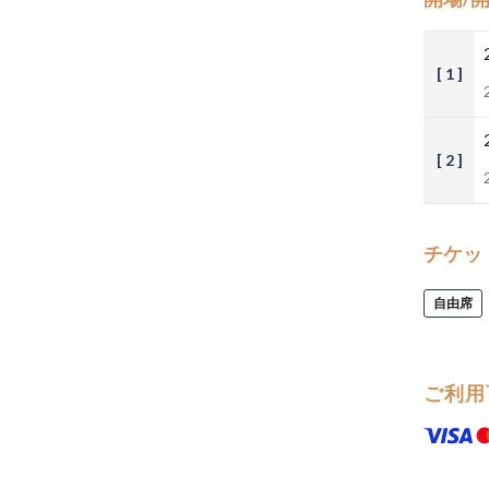
[ 1 ]
[ 2 ]
チケッ
自由席
ご利用