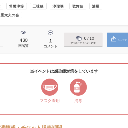
能
常磐津節
三味線
浄瑠璃
歌舞伎
油屋
八重太夫の会
0
/ 10
430
1
シェアで
ブラボーでイベント応援
回閲覧
ー
コメント
当イベントは感染症対策をしています
マスク着用
消毒
開演情報・チケット販売期間