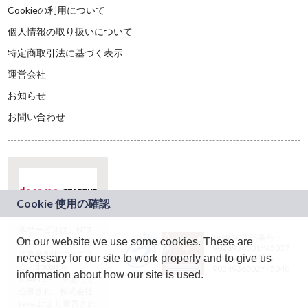
Cookieの利用について
個人情報の取り扱いについて
特定商取引法に基づく表示
運営会社
お知らせ
お問い合わせ
本サービスは、NTT
JASRAC許諾番号：
On our website we use some cookies. These are
ドコモグループの新
9024936001Y45037
規事業創出プログラ
necessary for our site to work properly and to give us
JASRAC許諾番号：
ム「docomo
9024936002Y45040
information about how our site is used.
STARTUP」を通じて
企画され、株式会社
teketにより運営され