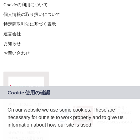
Cookieの利用について
個人情報の取り扱いについて
特定商取引法に基づく表示
運営会社
お知らせ
お問い合わせ
本サービスは、NTT
JASRAC許諾番号：
On our website we use some cookies. These are
ドコモグループの新
9024936001Y45037
規事業創出プログラ
necessary for our site to work properly and to give us
JASRAC許諾番号：
ム「docomo
9024936002Y45040
information about how our site is used.
STARTUP」を通じて
企画され、株式会社
teketにより運営され