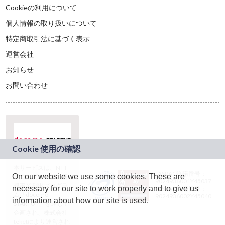
Cookieの利用について
個人情報の取り扱いについて
特定商取引法に基づく表示
運営会社
お知らせ
お問い合わせ
本サービスは、NTT
JASRAC許諾番号：
On our website we use some cookies. These are
ドコモグループの新
9024936001Y45037
規事業創出プログラ
necessary for our site to work properly and to give us
JASRAC許諾番号：
ム「docomo
9024936002Y45040
information about how our site is used.
STARTUP」を通じて
企画され、株式会社
teketにより運営され