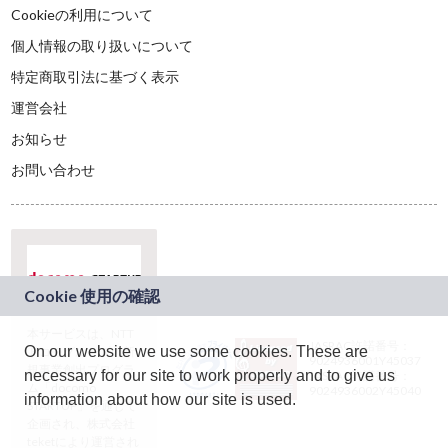
Cookieの利用について
個人情報の取り扱いについて
特定商取引法に基づく表示
運営会社
お知らせ
お問い合わせ
本サービスは、NTT
JASRAC許諾番号：
On our website we use some cookies. These are
ドコモグループの新
9024936001Y45037
規事業創出プログラ
necessary for our site to work properly and to give us
JASRAC許諾番号：
ム「docomo
9024936002Y45040
information about how our site is used.
STARTUP」を通じて
企画され、株式会社
teketにより運営され