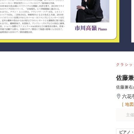
クラシッ
佐藤兼
佐藤兼右
六花
[ 地
主
ピアノ