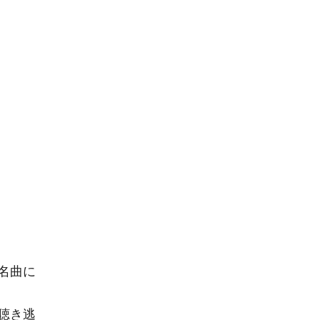
名曲に
聴き逃