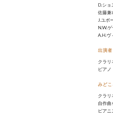
D.シ
佐藤兼
J.ユ
N.W.
A.H.
出演者
クラリ
ピアノ
みどこ
クラリ
自作曲
ピアニ