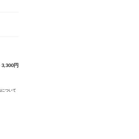
~
3,300
円
法について