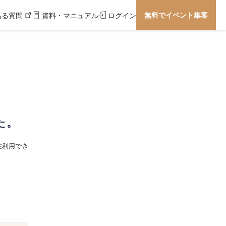
無料でイベント集客
ある質問
資料・マニュアル
ログイン
た。
在利用でき