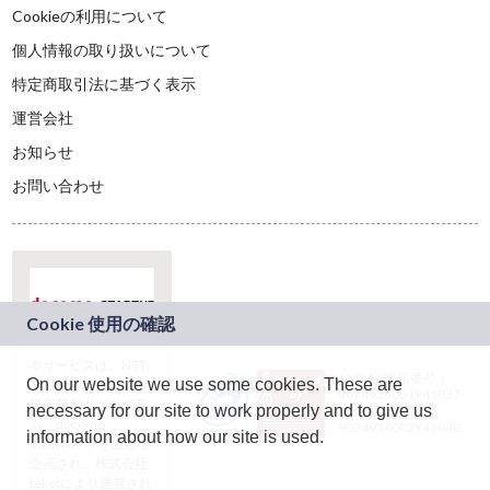
Cookieの利用について
個人情報の取り扱いについて
特定商取引法に基づく表示
運営会社
お知らせ
お問い合わせ
本サービスは、NTT
JASRAC許諾番号：
On our website we use some cookies. These are
ドコモグループの新
9024936001Y45037
規事業創出プログラ
necessary for our site to work properly and to give us
JASRAC許諾番号：
ム「docomo
9024936002Y45040
information about how our site is used.
STARTUP」を通じて
企画され、株式会社
teketにより運営され