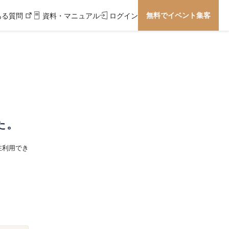
無料でイベント集客
ある質問
資料・マニュアル
ログイン
た。
在利用でき