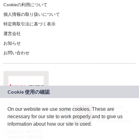
Cookieの利用について
個人情報の取り扱いについて
特定商取引法に基づく表示
運営会社
お知らせ
お問い合わせ
本サービスは、NTT
JASRAC許諾番号：
On our website we use some cookies. These are
ドコモグループの新
9024936001Y45037
規事業創出プログラ
necessary for our site to work properly and to give us
JASRAC許諾番号：
ム「docomo
9024936002Y45040
information about how our site is used.
STARTUP」を通じて
企画され、株式会社
teketにより運営され