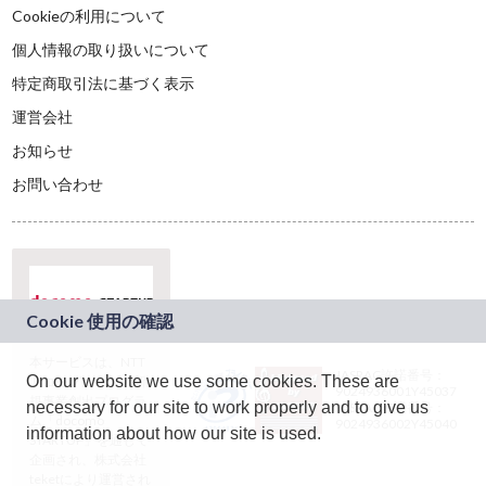
Cookieの利用について
個人情報の取り扱いについて
特定商取引法に基づく表示
運営会社
お知らせ
お問い合わせ
本サービスは、NTT
JASRAC許諾番号：
On our website we use some cookies. These are
ドコモグループの新
9024936001Y45037
規事業創出プログラ
necessary for our site to work properly and to give us
JASRAC許諾番号：
ム「docomo
9024936002Y45040
information about how our site is used.
STARTUP」を通じて
企画され、株式会社
teketにより運営され