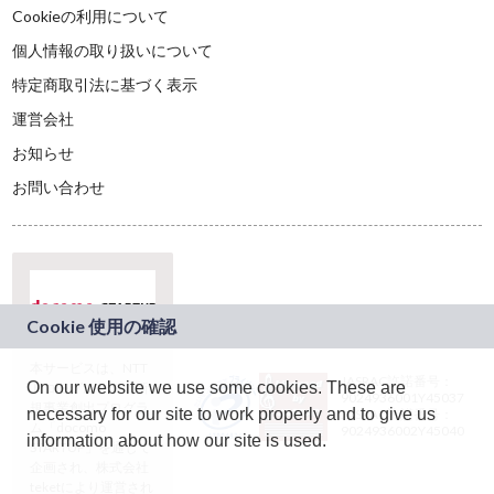
Cookieの利用について
個人情報の取り扱いについて
特定商取引法に基づく表示
運営会社
お知らせ
お問い合わせ
本サービスは、NTT
JASRAC許諾番号：
On our website we use some cookies. These are
ドコモグループの新
9024936001Y45037
規事業創出プログラ
necessary for our site to work properly and to give us
JASRAC許諾番号：
ム「docomo
9024936002Y45040
information about how our site is used.
STARTUP」を通じて
企画され、株式会社
teketにより運営され