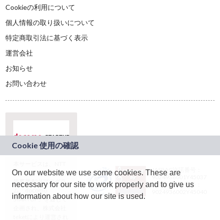
Cookieの利用について
個人情報の取り扱いについて
特定商取引法に基づく表示
運営会社
お知らせ
お問い合わせ
本サービスは、NTT
JASRAC許諾番号：
On our website we use some cookies. These are
ドコモグループの新
9024936001Y45037
規事業創出プログラ
necessary for our site to work properly and to give us
JASRAC許諾番号：
ム「docomo
9024936002Y45040
information about how our site is used.
STARTUP」を通じて
企画され、株式会社
teketにより運営され