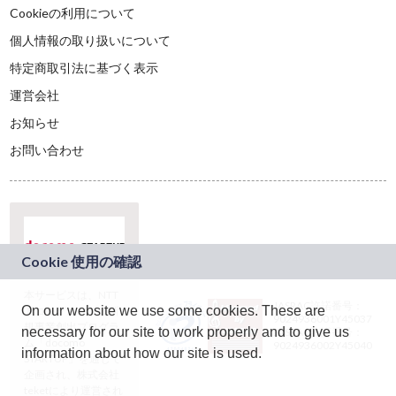
Cookieの利用について
個人情報の取り扱いについて
特定商取引法に基づく表示
運営会社
お知らせ
お問い合わせ
本サービスは、NTT
JASRAC許諾番号：
On our website we use some cookies. These are
ドコモグループの新
9024936001Y45037
規事業創出プログラ
necessary for our site to work properly and to give us
JASRAC許諾番号：
ム「docomo
9024936002Y45040
information about how our site is used.
STARTUP」を通じて
企画され、株式会社
teketにより運営され