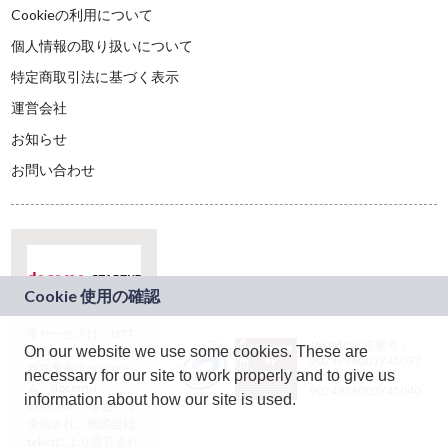
Cookieの利用について
個人情報の取り扱いについて
特定商取引法に基づく表示
運営会社
お知らせ
お問い合わせ
本サービスは、NTT
JASRAC許諾番号：
On our website we use some cookies. These are
ドコモグループの新
9024936001Y45037
規事業創出プログラ
necessary for our site to work properly and to give us
JASRAC許諾番号：
ム「docomo
9024936002Y45040
information about how our site is used.
STARTUP」を通じて
企画され、株式会社
teketにより運営され