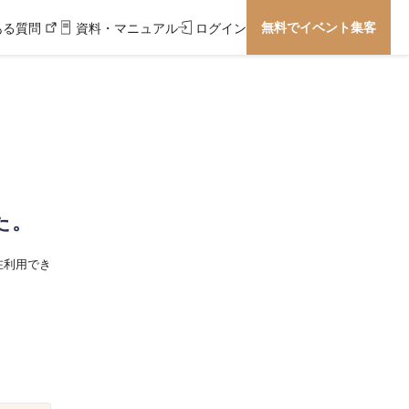
無料でイベント集客
ある質問
資料・マニュアル
ログイン
た。
在利用でき