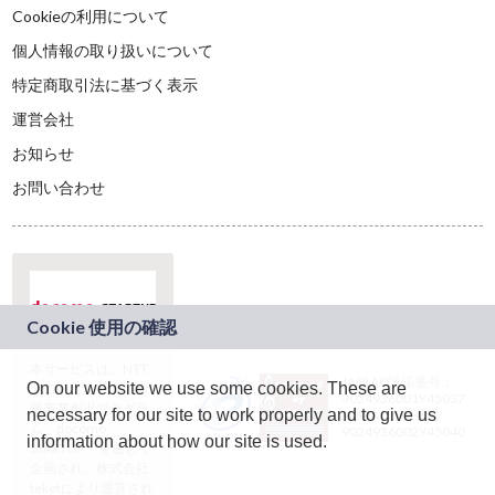
Cookieの利用について
個人情報の取り扱いについて
特定商取引法に基づく表示
運営会社
お知らせ
お問い合わせ
本サービスは、NTT
JASRAC許諾番号：
On our website we use some cookies. These are
ドコモグループの新
9024936001Y45037
規事業創出プログラ
necessary for our site to work properly and to give us
JASRAC許諾番号：
ム「docomo
9024936002Y45040
information about how our site is used.
STARTUP」を通じて
企画され、株式会社
teketにより運営され