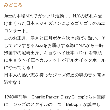
みどころ
Jazzの本場N.Y.でガッツリ活動し、N.Y.の洗礼を受
けまくった日本人ジャズメンによるゴリゴリのJazz
コンサート。
このお正月、寒さと正月ボケを吹き飛ばす熱い、そ
してアツすぎるJazzをお届けする為にN.Y.から一時
帰国中の尼崎出身、キョウヘイ庄本（Dr）を筆頭
にキョウヘイ庄本カルテットがアルカイックホール
にやってくる！
日本人の熱い志を持ったジャズ侍達の魂の音を聞き
逃すな！
1940年前半、Charlie Parker, Dizzy Gillespieらを筆頭
に、ジャズのスタイルの一つ「Bebop」が誕生し