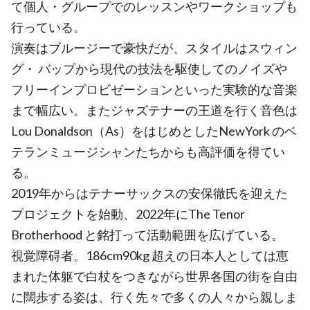
て個人・グループでのレッスンやワークショップも
行っている。
演奏はブルージーで豪快だが、スタイルはスウィン
グ・ バップから現代の技法を駆使してのノイズや
フリーインプロビゼーションといった実験的な音楽
まで幅広い。またジャズテナーの王道を行く音色は
Lou Donaldson（As）をはじめとしたNewYork のベ
テランミュージシャンたちからも高評価を得てい
る。
2019年からはテナーサックスの安保徹氏を迎えた
プロジェクトを始動、2022年にThe Tenor
Brotherhood と銘打って活動範囲を広げている。
視覚障碍者。186cm90kg 超えの日本人としては恵
まれた体躯で白杖をつきながら世界各国の街を自由
に闊歩する姿は、行く先々で多くの人々から親しま