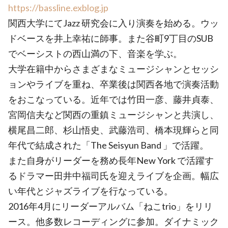
https://bassline.exblog.jp
関西大学にてJazz 研究会に入り演奏を始める。ウッ
ドベースを井上幸祐に師事。また谷町9丁目のSUB
でベーシストの西山満の下、音楽を学ぶ。
大学在籍中からさまざまなミュージシャンとセッシ
ョンやライブを重ね、卒業後は関西各地で演奏活動
をおこなっている。近年では竹田一彦、藤井貞泰、
宮岡信夫など関西の重鎮ミュージシャンと共演し、
横尾昌二郎、杉山悟史、武藤浩司、橋本現輝らと同
年代で結成された「The Seisyun Band 」で活躍。
また自身がリーダーを務め長年New York で活躍す
るドラマー田井中福司氏を迎えライブを企画。幅広
い年代とジャズライブを行なっている。
2016年4月にリーダーアルバム「ねこtrio」をリリ
ース。他多数レコーディングに参加。ダイナミック