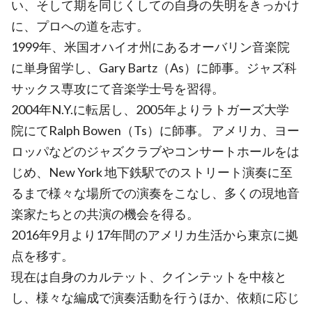
い、そして期を同じくしての自身の失明をきっかけ
に、プロへの道を志す。
1999年、米国オハイオ州にあるオーバリン音楽院
に単身留学し、Gary Bartz（As）に師事。ジャズ科
サックス専攻にて音楽学士号を習得。
2004年N.Y.に転居し、2005年よりラトガーズ大学
院にてRalph Bowen（Ts）に師事。 アメリカ、ヨー
ロッパなどのジャズクラブやコンサートホールをは
じめ、New York 地下鉄駅でのストリート演奏に至
るまで様々な場所での演奏をこなし、多くの現地音
楽家たちとの共演の機会を得る。
2016年9月より17年間のアメリカ生活から東京に拠
点を移す。
現在は自身のカルテット、クインテットを中核と
し、様々な編成で演奏活動を行うほか、依頼に応じ