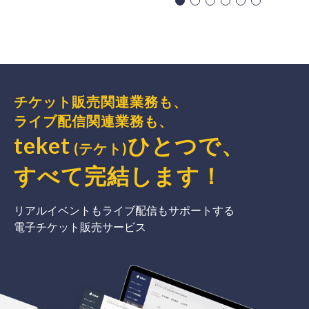
チケット販売関連業務も、
ライブ配信関連業務も、
teket
ひとつで、
(テケト)
すべて完結
します
！
リアルイベントもライブ配信もサポートする
電子チケット販売サービス