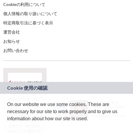
Cookieの利用について
個人情報の取り扱いについて
特定商取引法に基づく表示
運営会社
お知らせ
お問い合わせ
本サービスは、NTT
JASRAC許諾番号：
On our website we use some cookies. These are
ドコモグループの新
9024936001Y45037
規事業創出プログラ
necessary for our site to work properly and to give us
JASRAC許諾番号：
ム「docomo
9024936002Y45040
information about how our site is used.
STARTUP」を通じて
企画され、株式会社
teketにより運営され