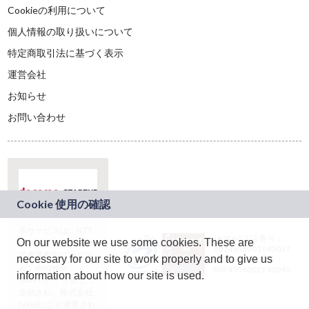
Cookieの利用について
個人情報の取り扱いについて
特定商取引法に基づく表示
運営会社
お知らせ
お問い合わせ
本サービスは、NTT
JASRAC許諾番号：
On our website we use some cookies. These are
ドコモグループの新
9024936001Y45037
規事業創出プログラ
necessary for our site to work properly and to give us
JASRAC許諾番号：
ム「docomo
9024936002Y45040
information about how our site is used.
STARTUP」を通じて
企画され、株式会社
teketにより運営され