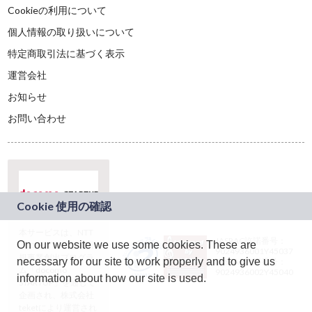
Cookieの利用について
個人情報の取り扱いについて
特定商取引法に基づく表示
運営会社
お知らせ
お問い合わせ
本サービスは、NTT
JASRAC許諾番号：
On our website we use some cookies. These are
ドコモグループの新
9024936001Y45037
規事業創出プログラ
necessary for our site to work properly and to give us
JASRAC許諾番号：
ム「docomo
9024936002Y45040
information about how our site is used.
STARTUP」を通じて
企画され、株式会社
teketにより運営され