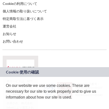
Cookieの利用について
個人情報の取り扱いについて
特定商取引法に基づく表示
運営会社
お知らせ
お問い合わせ
本サービスは、NTT
JASRAC許諾番号：
On our website we use some cookies. These are
ドコモグループの新
9024936001Y45037
規事業創出プログラ
necessary for our site to work properly and to give us
JASRAC許諾番号：
ム「docomo
9024936002Y45040
information about how our site is used.
STARTUP」を通じて
企画され、株式会社
teketにより運営され