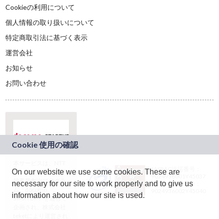
Cookieの利用について
個人情報の取り扱いについて
特定商取引法に基づく表示
運営会社
お知らせ
お問い合わせ
本サービスは、NTT
JASRAC許諾番号：
On our website we use some cookies. These are
ドコモグループの新
9024936001Y45037
規事業創出プログラ
necessary for our site to work properly and to give us
JASRAC許諾番号：
ム「docomo
9024936002Y45040
information about how our site is used.
STARTUP」を通じて
企画され、株式会社
teketにより運営され