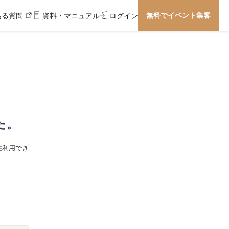
無料でイベント集客
ある質問
資料・マニュアル
ログイン
た。
在利用でき