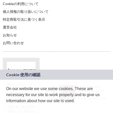
Cookieの利用について
個人情報の取り扱いについて
特定商取引法に基づく表示
運営会社
お知らせ
お問い合わせ
本サービスは、NTT
JASRAC許諾番号：
On our website we use some cookies. These are
ドコモグループの新
9024936001Y45037
規事業創出プログラ
necessary for our site to work properly and to give us
JASRAC許諾番号：
ム「docomo
9024936002Y45040
information about how our site is used.
STARTUP」を通じて
企画され、株式会社
teketにより運営され