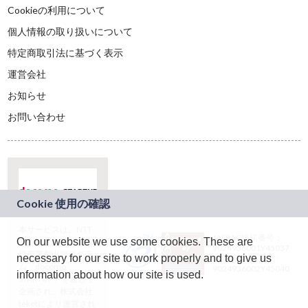
Cookieの利用について
個人情報の取り扱いについて
特定商取引法に基づく表示
運営会社
お知らせ
お問い合わせ
本サービスは、NTT
JASRAC許諾番号：
On our website we use some cookies. These are
ドコモグループの新
9024936001Y45037
規事業創出プログラ
necessary for our site to work properly and to give us
JASRAC許諾番号：
ム「docomo
9024936002Y45040
information about how our site is used.
STARTUP」を通じて
企画され、株式会社
teketにより運営され