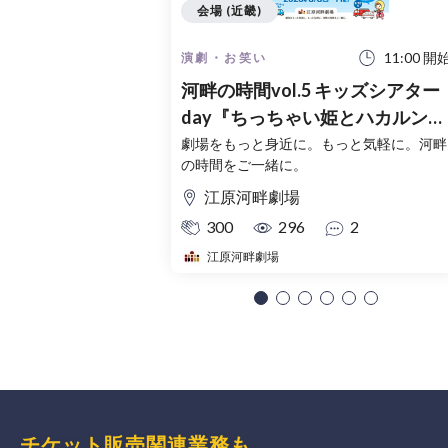
会場 (近畿)
11:00 開
演劇・お笑い
河畔の時間vol.5 キッズシアター
day『ちっちゃい姫とハカルン博
士』『ちっちゃい姫とユレルン
劇場をもっと身近に。もっと気軽に。河畔
の時間をご一緒に。
士』 −夏休み２本立て公演−
江原河畔劇場
300
296
2
江原河畔劇場
チケット販売関連業務も、