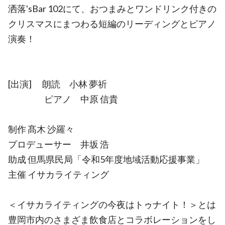
洒落'sBar 102にて、おつまみとワンドリンク付きの
クリスマスにまつわる短編のリーディングとピアノ
演奏！
[出演] 朗読 小林 夢祈
ピアノ 中原 信貴
制作 髙木 沙羅々
プロデューサー 井坂 浩
助成 但馬県民局「令和5年度地域活動応援事業」
主催 イサカライティング
＜イサカライティングの今夜はトゥナイト！＞とは
豊岡市内のさまざま飲食店とコラボレーションをし