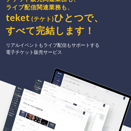
ライブ配信関連業務も、
teket
ひとつで、
(テケト)
すべて完結
します
！
リアルイベントもライブ配信もサポートする
電子チケット販売サービス