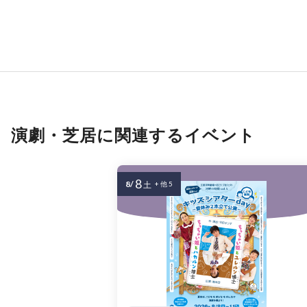
演劇・芝居に関連するイベント
8
8/
土
+ 他 5