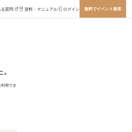
無料でイベント集客
ある質問
資料・マニュアル
ログイン
た。
在利用でき