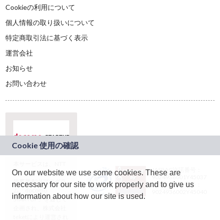
Cookieの利用について
個人情報の取り扱いについて
特定商取引法に基づく表示
運営会社
お知らせ
お問い合わせ
本サービスは、NTT
JASRAC許諾番号：
On our website we use some cookies. These are
ドコモグループの新
9024936001Y45037
規事業創出プログラ
necessary for our site to work properly and to give us
JASRAC許諾番号：
ム「docomo
9024936002Y45040
information about how our site is used.
STARTUP」を通じて
企画され、株式会社
teketにより運営され