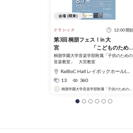
会場 (関東)
12:00 開
クラシック
第3回 桐朋フェス！in 大
宮 「こどものため
コンサート」〜出かけよう！音
桐朋学園大学音楽学部附属「子供のための
音楽教室」 大宮教室
の旅〜
RaiBoC Hall レイボックホール(市民会館おおみや) 5F リハーサルルーム・レクリエーションルーム
13
360
桐朋学園大学音楽学部附属「子供のための音楽教室 」大宮教室