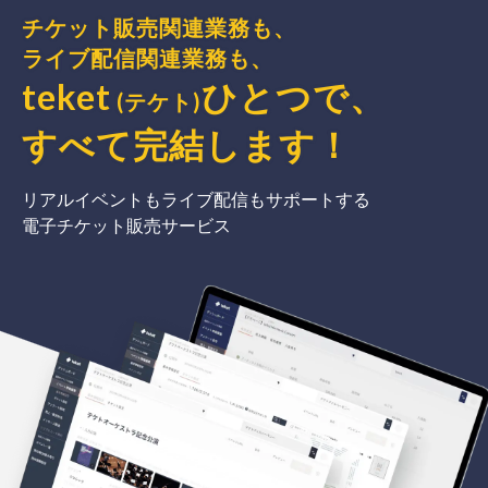
チケット販売関連業務も、
ライブ配信関連業務も、
teket
ひとつで、
(テケト)
すべて完結
します
！
リアルイベントもライブ配信もサポートする
電子チケット販売サービス