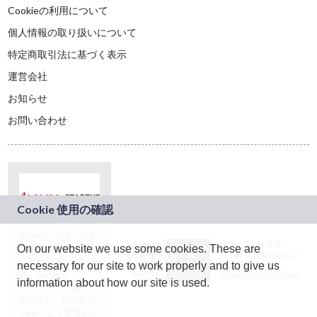
Cookieの利用について
個人情報の取り扱いについて
特定商取引法に基づく表示
運営会社
お知らせ
お問い合わせ
本サービスは、NTT
JASRAC許諾番号：
On our website we use some cookies. These are
ドコモグループの新
9024936001Y45037
規事業創出プログラ
necessary for our site to work properly and to give us
JASRAC許諾番号：
ム「docomo
9024936002Y45040
information about how our site is used.
STARTUP」を通じて
企画され、株式会社
teketにより運営され