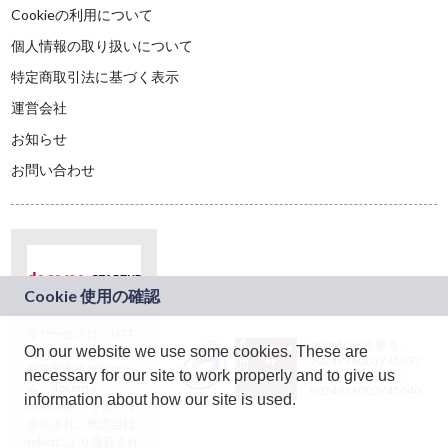
Cookieの利用について
個人情報の取り扱いについて
特定商取引法に基づく表示
運営会社
お知らせ
お問い合わせ
本サービスは、NTT
JASRAC許諾番号：
On our website we use some cookies. These are
ドコモグループの新
9024936001Y45037
規事業創出プログラ
necessary for our site to work properly and to give us
JASRAC許諾番号：
ム「docomo
9024936002Y45040
information about how our site is used.
STARTUP」を通じて
企画され、株式会社
teketにより運営され