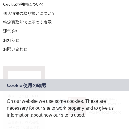
Cookieの利用について
個人情報の取り扱いについて
特定商取引法に基づく表示
運営会社
お知らせ
お問い合わせ
本サービスは、NTT
JASRAC許諾番号：
On our website we use some cookies. These are
ドコモグループの新
9024936001Y45037
規事業創出プログラ
necessary for our site to work properly and to give us
JASRAC許諾番号：
ム「docomo
9024936002Y45040
information about how our site is used.
STARTUP」を通じて
企画され、株式会社
teketにより運営され