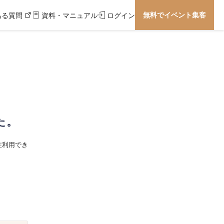
無料でイベント集客
ある質問
資料・マニュアル
ログイン
た。
在利用でき