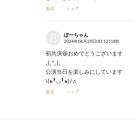
返信
シェア
ぽーちゃん
2024年06月20日
(ID:125188)
初共演😆おめでとうございます
_(_^_)_
公演当日を楽しみにしています
\⁠(⁠๑⁠╹⁠◡⁠╹⁠๑⁠)⁠ﾉ⁠♬
返信
シェア