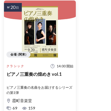
20
9/
日
会場 (関東)
14:00 開始
クラシック
ピアノ三重奏の煌めき vol.1
ピアノ三重奏の名曲をお届けするシリーズ
の第1弾
霞町音楽堂
69
159