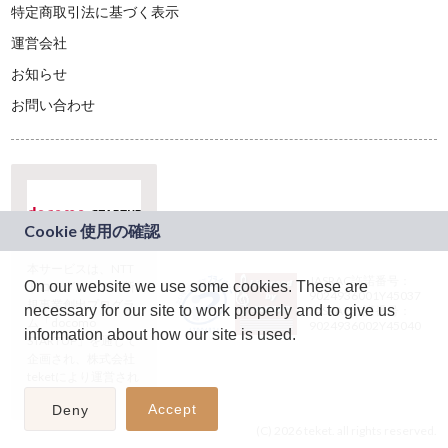
特定商取引法に基づく表示
運営会社
お知らせ
お問い合わせ
本サービスは、NTT
JASRAC許諾番号：
On our website we use some cookies. These are
ドコモグループの新
9024936001Y45037
規事業創出プログラ
necessary for our site to work properly and to give us
JASRAC許諾番号：
ム「docomo
9024936002Y45040
information about how our site is used.
STARTUP」を通じて
企画され、株式会社
teketにより運営され
ています。
Accept
Deny
(C) 2026 teket. all rights reserved.