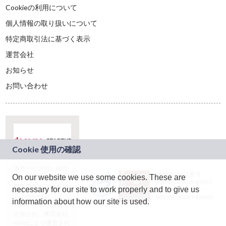
Cookieの利用について
個人情報の取り扱いについて
特定商取引法に基づく表示
運営会社
お知らせ
お問い合わせ
本サービスは、NTT
JASRAC許諾番号：
On our website we use some cookies. These are
ドコモグループの新
9024936001Y45037
規事業創出プログラ
necessary for our site to work properly and to give us
JASRAC許諾番号：
ム「docomo
9024936002Y45040
information about how our site is used.
STARTUP」を通じて
企画され、株式会社
teketにより運営され