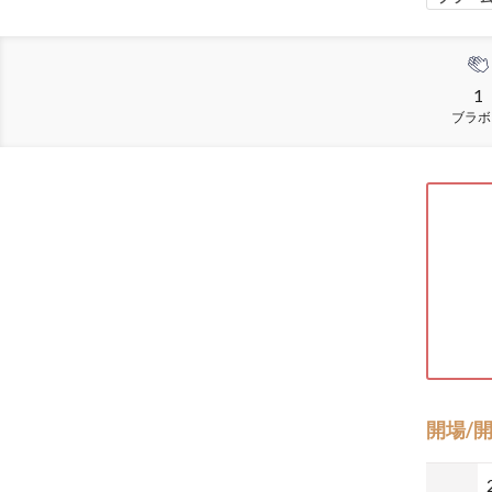
1
ブラボ
開場/