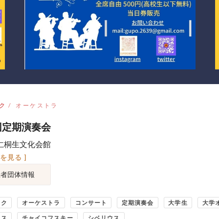
ク
オーケストラ
回定期演奏会
仁桐生文化会館
図を見る ]
催者団体情報
ック
オーケストラ
コンサート
定期演奏会
大学生
大学
ムス
チャイコフスキー
シベリウス