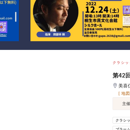
クラシッ
第42
美喜
[ 地
主
クラシ
ブラー