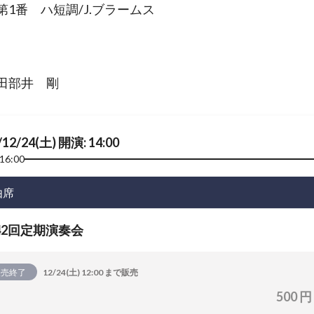
第1番 ハ短調/J.ブラームス
田部井 剛
/12/24(土) 開演: 14:00
16:00
由席
42回定期演奏会
販売終了
12/24(土) 12:00 まで販売
500 円