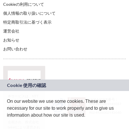
Cookieの利用について
個人情報の取り扱いについて
特定商取引法に基づく表示
運営会社
お知らせ
お問い合わせ
本サービスは、NTT
JASRAC許諾番号：
On our website we use some cookies. These are
ドコモグループの新
9024936001Y45037
規事業創出プログラ
necessary for our site to work properly and to give us
JASRAC許諾番号：
ム「docomo
9024936002Y45040
information about how our site is used.
STARTUP」を通じて
企画され、株式会社
teketにより運営され