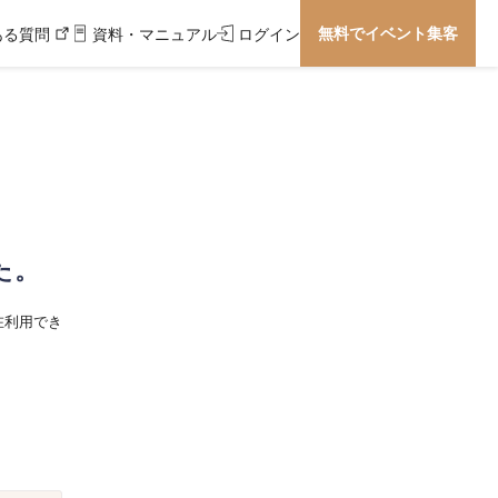
無料でイベント集客
ある質問
資料・マニュアル
ログイン
た。
在利用でき