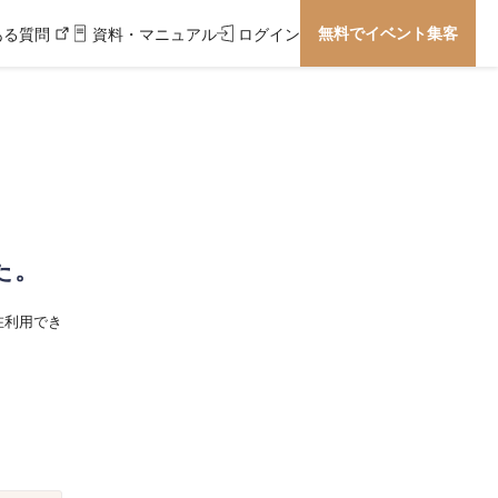
無料でイベント集客
ある質問
資料・マニュアル
ログイン
た。
在利用でき