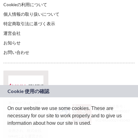
Cookieの利用について
個人情報の取り扱いについて
特定商取引法に基づく表示
運営会社
お知らせ
お問い合わせ
本サービスは、NTT
JASRAC許諾番号：
On our website we use some cookies. These are
ドコモグループの新
9024936001Y45037
規事業創出プログラ
necessary for our site to work properly and to give us
JASRAC許諾番号：
ム「docomo
9024936002Y45040
information about how our site is used.
STARTUP」を通じて
企画され、株式会社
teketにより運営され