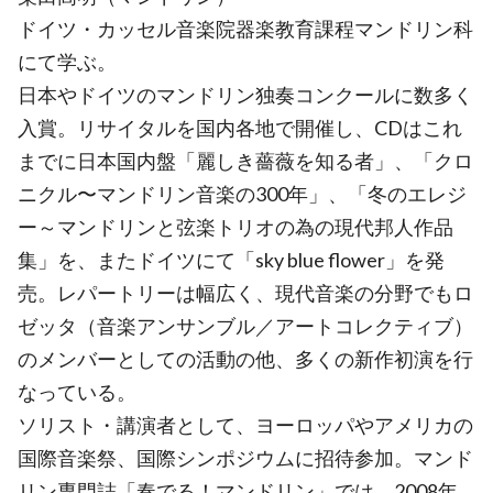
ドイツ・カッセル音楽院器楽教育課程マンドリン科
にて学ぶ。
日本やドイツのマンドリン独奏コンクールに数多く
入賞。リサイタルを国内各地で開催し、CDはこれ
までに日本国内盤「麗しき薔薇を知る者」、「クロ
ニクル〜マンドリン音楽の300年」、「冬のエレジ
ー～マンドリンと弦楽トリオの為の現代邦人作品
集」を、またドイツにて「sky blue flower」を発
売。レパートリーは幅広く、現代音楽の分野でもロ
ゼッタ（音楽アンサンブル／アートコレクティブ）
のメンバーとしての活動の他、多くの新作初演を行
なっている。
ソリスト・講演者として、ヨーロッパやアメリカの
国際音楽祭、国際シンポジウムに招待参加。マンド
リン専門誌「奏でる！マンドリン」では，2008年