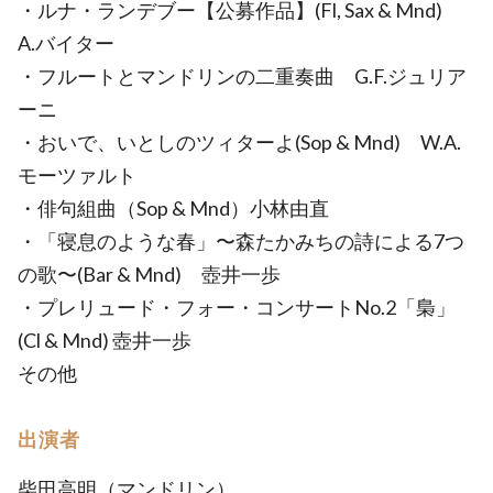
・ルナ・ランデブー【公募作品】(Fl, Sax & Mnd)
A.バイター
・フルートとマンドリンの二重奏曲 G.F.ジュリア
ーニ
・おいで、いとしのツィターよ(Sop & Mnd) W.A.
モーツァルト
・俳句組曲（Sop & Mnd）小林由直
・「寝息のような春」〜森たかみちの詩による7つ
の歌〜(Bar & Mnd) 壺井一歩
・プレリュード・フォー・コンサートNo.2「梟」
(Cl & Mnd) 壺井一歩
その他
出演者
柴田高明（マンドリン）