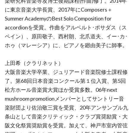
楽研究科音楽専攻博士後期課程(作曲)修了。2014年
に東京音楽大学長賞、2017年にComposers＋
Summer AcademyのBest Solo Composition for
accordionを受賞。作曲をアルベルト･ポサダス（ス
ペイン）、原田敬子、西村朗、北爪道夫、イー･カ･
ホゥ（マレーシア）に、ピアノを廻由美子に師事。
上田希（クラリネット）
大阪音楽大学卒業、ジュリアード音楽院修士課程修
了。第68回日本音楽コンクール第１位入賞、第5回
松方ホール音楽賞大賞ほか受賞多数。06年next
mushroom promotionメンバーとしてサントリー音
楽財団より佐治敬三賞を受賞、20年アンサンブル九
条山として音楽クリティック・クラブ賞奨励賞・大
阪文化祭賞奨励賞を受賞。加えて、神戸市室内管弦