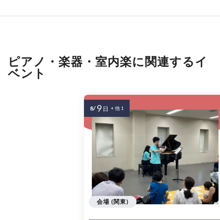
ピアノ・楽器・室内楽に関連するイ
ベント
9
8/
日
+ 他 1
会場 (関東)