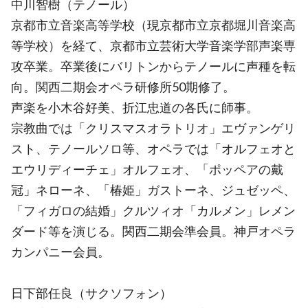
中川智樹（テノール）
京都市立音楽高等学校（現京都市立京都堀川音楽高
等学校）を経て、京都市立芸術大学音楽学部声楽専
攻卒業。卒業後にバリトンからテノールに声種を転
向。関西二期会オペラ研修所50期修了。
声楽を小木谷好美、折江忠道の各氏に師事。
宗教曲では「クリスマスオラトリオ」エヴァンゲリ
スト、テノールソロ等、オペラでは「オルフェオと
エウリディーチェ」オルフェオ、「ポッペアの戴
冠」ネローネ、「椿姫」ガストーネ、ジュゼッペ、
「フィガロの結婚」クルツィオ「カルメン」レメン
ダード等を演じる。関西二期会準会員。神戸オペラ
カンパニー会員。
日下部任良（サクソフォン）